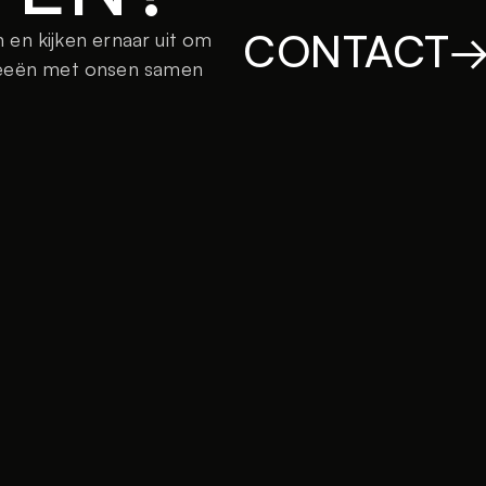
CONTACT
n kijken ernaar uit om 
ideeën met onsen samen 
CONTACT