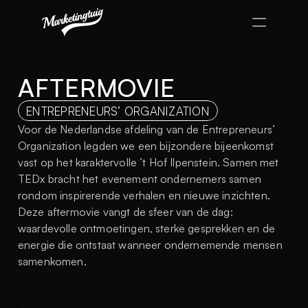
Werk
AFTERMOVIE
Over ons
ENTREPRENEURS’ ORGANIZATION
Voor de Nederlandse afdeling van de Entrepreneurs’ 
Contact
Organization legden we een bijzondere bijeenkomst 
vast op het karaktervolle ’t Hof Ilpenstein. Samen met 
Design
TEDx bracht het evenement ondernemers samen 
Content
rondom inspirerende verhalen en nieuwe inzichten. 
Publish
Deze aftermovie vangt de sfeer van de dag: 
waardevolle ontmoetingen, sterke gesprekken en de 
Home
energie die ontstaat wanneer ondernemende mensen 
Werk
samenkomen.
Over ons
Blog
Contact