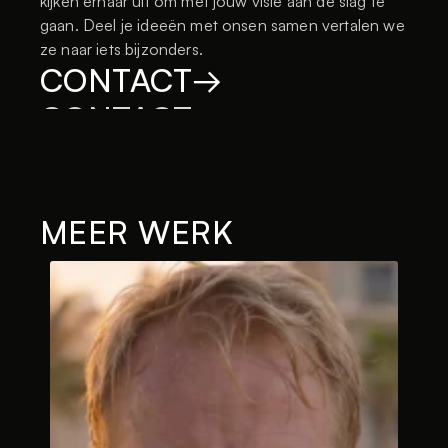
kijken ernaar uit om met jouw visie aan de slag te 
gaan. Deel je ideeën met onsen samen vertalen we 
ze naar iets bijzonders.
CONTACT
→
CONTACT
→
MEER WERK